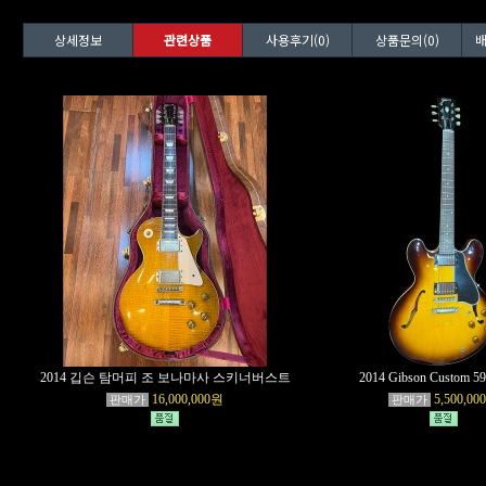
상세정보
관련상품
사용후기(0)
상품문의(0)
배
2014 깁슨 탐머피 조 보나마사 스키너버스트
2014 Gibson Custom 59
16,000,000원
5,500,00
판매가
판매가