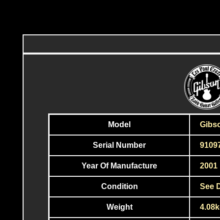
Model
Gibso
Serial Number
9109
Year Of Manufacture
2001
Condition
See D
Weight
4.08