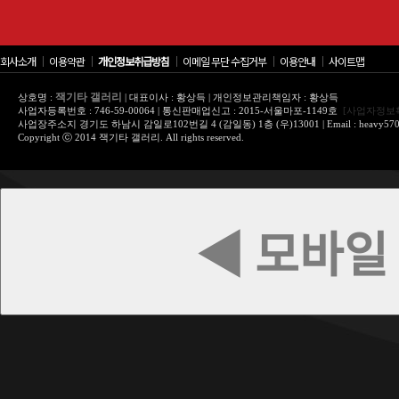
회사소개
│
이용약관
│
개인정보취급방침
│
이메일 무단 수집거부
│
이용안내
│
사이트맵
잭기타 갤러리
상호명 :
| 대표이사 : 황상득 | 개인정보관리책임자 : 황상득
사업자등록번호 : 746-59-00064 | 통신판매업신고 : 2015-서울마포-1149호
[사업자정보
사업장주소지 경기도 하남시 감일로102번길 4 (감일동) 1층 (우)13001 | Email : heavy570@
Copyright ⓒ 2014 잭기타 갤러리. All rights reserved.