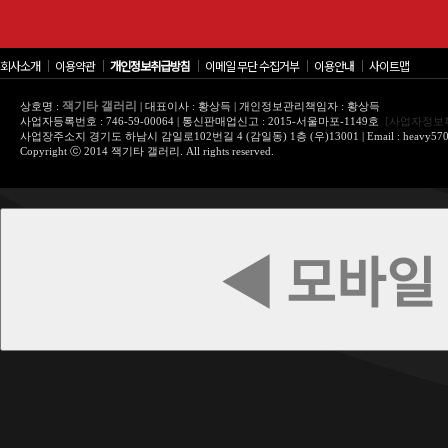
회사소개
│
이용약관
│
개인정보취급방침
│
이메일 무단 수집거부
│
이용안내
│
사이트맵
잭기타 갤러리
상호명 :
| 대표이사 : 황상득 | 개인정보관리책임자 : 황상득
사업자등록번호 : 746-59-00064 | 통신판매업신고 : 2015-서울마포-1149호
[사업자정보
사업장주소지 경기도 하남시 감일로102번길 4 (감일동) 1층 (우)13001 | Email : heavy570@
Copyright ⓒ 2014 잭기타 갤러리. All rights reserved.