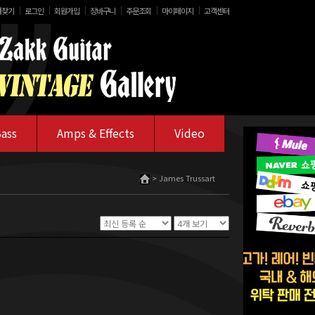
│
│
│
│
│
│
겨찾기
로그인
회원가입
장바구니
주문조회
마이페이지
고객센터
ass
Amps & Effects
Video
> James Trussart