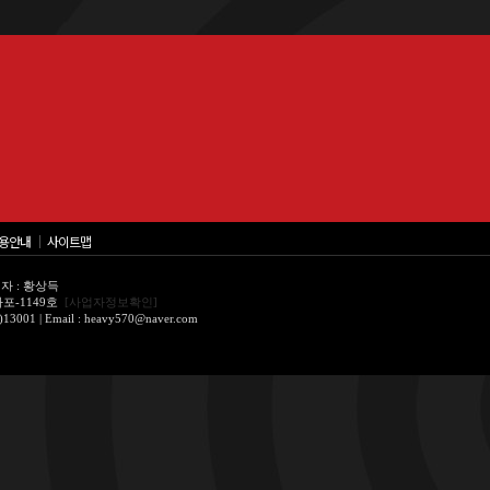
용안내
│
사이트맵
자 : 황상득
울마포-1149호
[사업자정보확인]
 Email : heavy570@naver.com