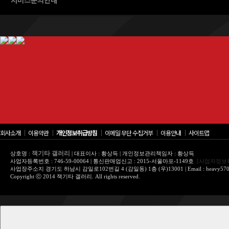
회사소개
│
이용약관
│
개인정보취급방침
│
이메일 무단 수집거부
│
이용안내
│
사이트맵
잭기타 갤러리
상호명 :
| 대표이사 : 황상득 | 개인정보관리책임자 : 황상득
사업자등록번호 : 746-59-00064 | 통신판매업신고 : 2015-서울마포-1149호
[사업자정보
사업장주소지 경기도 하남시 감일로102번길 4 (감일동) 1층 (우)13001 | Email : heavy570@
Copyright ⓒ 2014 잭기타 갤러리. All rights reserved.