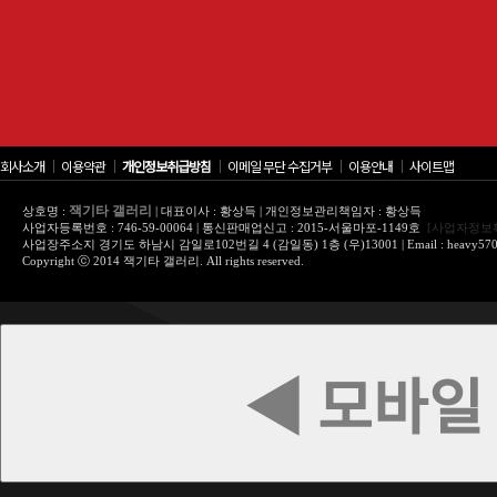
회사소개
│
이용약관
│
개인정보취급방침
│
이메일 무단 수집거부
│
이용안내
│
사이트맵
잭기타 갤러리
상호명 :
| 대표이사 : 황상득 | 개인정보관리책임자 : 황상득
사업자등록번호 : 746-59-00064 | 통신판매업신고 : 2015-서울마포-1149호
[사업자정보
사업장주소지 경기도 하남시 감일로102번길 4 (감일동) 1층 (우)13001 | Email : heavy570@
Copyright ⓒ 2014 잭기타 갤러리. All rights reserved.