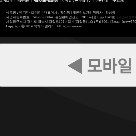
회사소개
│
이용약관
│
개인정보취급방침
│
이메일 무단 수집거부
│
이용안내
│
사이트맵
잭기타 갤러리
상호명 :
| 대표이사 : 황상득 | 개인정보관리책임자 : 황상득
사업자등록번호 : 746-59-00064 | 통신판매업신고 : 2015-서울마포-1149호
[사업자정보
사업장주소지 경기도 하남시 감일로102번길 4 (감일동) 1층 (우)13001 | Email : heavy570@
Copyright ⓒ 2014 잭기타 갤러리. All rights reserved.